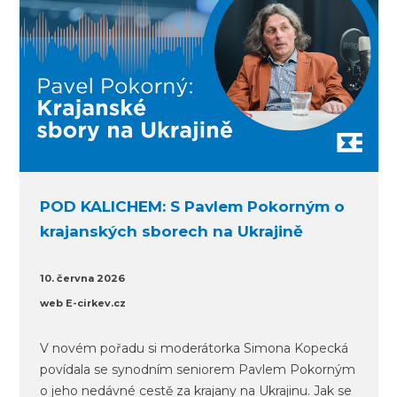
POD KALICHEM: S Pavlem Pokorným o
krajanských sborech na Ukrajině
10. června 2026
web E-cirkev.cz
V novém pořadu si moderátorka Simona Kopecká
povídala se synodním seniorem Pavlem Pokorným
o jeho nedávné cestě za krajany na Ukrajinu. Jak se