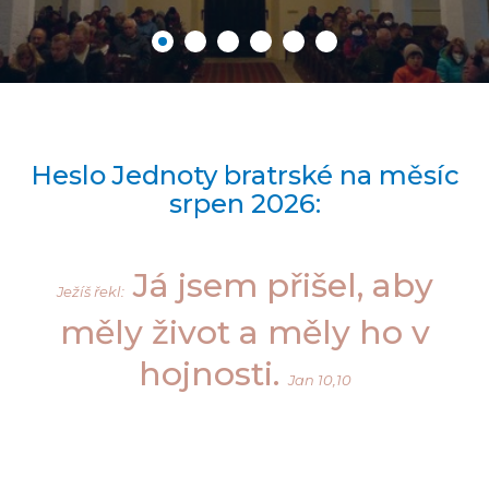
Heslo Jednoty bratrské na měsíc
srpen 2026:
Já jsem přišel, aby
Ježíš řekl:
měly život a měly ho v
hojnosti.
Jan 10,10