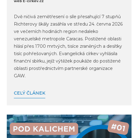
web E-cirkev.cz
Dvě ničivá zemětřesení o síle přesahující 7 stupňů
Richterovy škály zasáhla ve středu 24. června 2026
ve večerních hodinách region nedaleko
venezuelské metropole Caracas. Postižené oblasti
hlásí přes 1700 mrtvých, tisíce zraněných a desítky
tisíc pohřešovaných. Evangelická církev vyhlásila
finanční sbírku, jejíž výtěžek poukáže do postižené
oblasti prostřednictvím partnerské organizace
GAW.
CELÝ ČLÁNEK